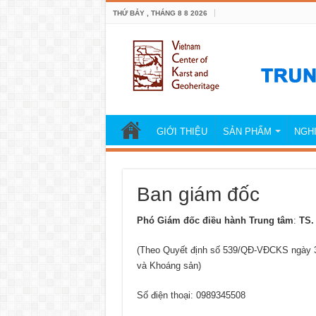
THỨ BẢY , THÁNG 8 8 2026
GIỚI THIỆU
SẢN PHẨM
NGH
Ban giám đốc
Phó Giám đốc điều hành Trung tâm
:
TS.
(Theo Quyết định số 539/QĐ-VĐCKS ngày 3
và Khoáng sản)
Số điện thoại: 0989345508