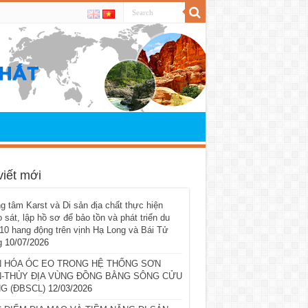
viết mới
g tâm Karst và Di sản địa chất thực hiện
 sát, lập hồ sơ để bảo tồn và phát triển du
 10 hang động trên vịnh Hạ Long và Bái Tử
g
10/07/2026
 HÓA ÓC EO TRONG HỆ THỐNG SƠN
-THỦY ĐỊA VÙNG ĐỒNG BẰNG SÔNG CỬU
G (ĐBSCL)
12/03/2026