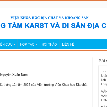
IÊN CỨU
HỢP TÁC
HỘI THẢO
LIÊN HỆ
Bài 
Trun
 Nguyễn Xuân Nam
khảo
lịch
Lon
1 tháng 12 năm 2024 của Viện trưởng Viện Khoa học Địa chất
VĂN
VĂN
LON