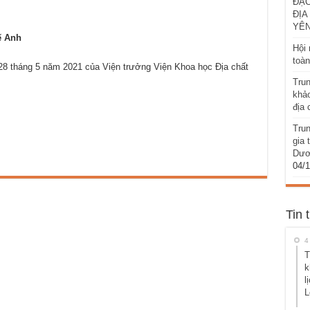
ĐẶC
ĐỊA
YÊN
ế Anh
Hội 
toà
8 tháng 5 năm 2021 của Viện trưởng Viện Khoa học Địa chất
Trun
khảo
địa 
Trun
gia 
Dươ
04/
Tin 
4
T
k
l
L