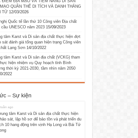
 ĐIỂM ĐỊA MẠO VÀ TIỀM NĂNG DI SẢN
 MẠO QUẦN THỂ DI TÍCH VÀ DANH THẮNG
 TỬ
12/03/2026
nghị Quốc tế lần thứ 10 Công viên Địa chất
n cầu UNESCO năm 2023
15/09/2023
g tâm Karst và Di sản địa chất thực hiện đợt
 sát đánh giá tổng quan hiện trạng Công viên
chất Lạng Sơn
14/10/2022
g tâm Karst và Di sản địa chất (VCKG) tham
thực hiện nhiệm vụ Quy hoạch tỉnh Bình
ng thời kỳ 2021-2030, tầm nhìn năm 2050
10/2022
tức – Sự kiện
 tuần ago
rung tâm Karst và Di sản địa chất thực hiện
hảo sát, lập hồ sơ để bảo tồn và phát triển du
ịch 10 hang động trên vịnh Hạ Long và Bái Tử
ong