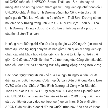
tại CVĐC toàn cầu UNESCO Satun, Thái Lan. Sự kiện này sẽ
mang đến cho những người tham gia từ Công viên địa chất toàn cầu
UNESCO châu Á-Thái Bình Dương cũng như Công viên địa chất
quốc gia từ Thái Lan và các nước châu Á – Thái Bình Dương có cơ
hội chia sẻ ý tưởng trong lĩnh vực CVĐC ở khu vực Châu Á – Thái
Bình Dương. Hội nghị được tổ chức bởi chính quyền địa phương
của tỉnh Satun Thái Lan.
Khoảng hơn 400 người đến từ các quốc gia và 200 người (online) đã
tham dự vào hội nghị chuyên đề bao gồm Ban quản lý công viên địa
chất, các nhà khoa học và đại diện chính phủ từ khắp nơi trên thế
giới. Chủ đề của APGN lần thứ 7 sẽ tập trung vào Công viên địa chất
toàn cầu của UNESCO hướng tới:
Xây dựng cộng đồng bền vững
.
Các hoạt động trong khuôn khổ của Hội nghị từ ngày 4 đến 6/9 đã
diễn ra các cuộc họp của: Cuộc họp Ủy ban Điều phối của Mạng lưới
CVĐC toàn cầu Châu Á Thái Bình Dương tại Công viên Địa chất
Toàn cầu Satun UNESCO. Đại diện của 66 Công viên Địa chất Toàn
cầu UNESCO tham gia lần đầu tiên kể từ năm 2019 trong cuộc họp
cả trực tiếp và qua video conference (họp on line). Điều phối viên
APGN Giáo sư Jin Xiaochi (Trung Quốc) trình bày Báo cáo về Hoạt