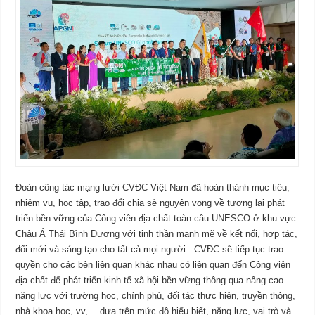
Đoàn công tác mạng lưới CVĐC Việt Nam đã hoàn thành mục tiêu,
nhiệm vụ, học tập, trao đổi chia sẻ nguyện vọng về tương lai phát
triển bền vững của Công viên địa chất toàn cầu UNESCO ở khu vực
Châu Á Thái Bình Dương với tinh thần mạnh mẽ về kết nối, hợp tác,
đổi mới và sáng tạo cho tất cả mọi người. CVĐC sẽ tiếp tục trao
quyền cho các bên liên quan khác nhau có liên quan đến Công viên
địa chất để phát triển kinh tế xã hội bền vững thông qua nâng cao
năng lực với trường học, chính phủ, đối tác thực hiện, truyền thông,
nhà khoa học, vv,… dựa trên mức độ hiểu biết, năng lực, vai trò và