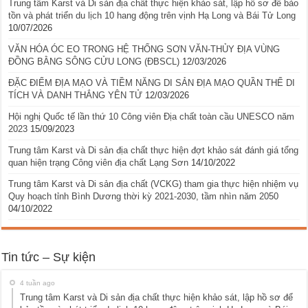
Trung tâm Karst và Di sản địa chất thực hiện khảo sát, lập hồ sơ để bảo
tồn và phát triển du lịch 10 hang động trên vịnh Hạ Long và Bái Tử Long
10/07/2026
VĂN HÓA ÓC EO TRONG HỆ THỐNG SƠN VĂN-THỦY ĐỊA VÙNG
ĐỒNG BẰNG SÔNG CỬU LONG (ĐBSCL)
12/03/2026
ĐẶC ĐIỂM ĐỊA MẠO VÀ TIỀM NĂNG DI SẢN ĐỊA MẠO QUẦN THỂ DI
TÍCH VÀ DANH THẮNG YÊN TỬ
12/03/2026
Hội nghị Quốc tế lần thứ 10 Công viên Địa chất toàn cầu UNESCO năm
2023
15/09/2023
Trung tâm Karst và Di sản địa chất thực hiện đợt khảo sát đánh giá tổng
quan hiện trạng Công viên địa chất Lạng Sơn
14/10/2022
Trung tâm Karst và Di sản địa chất (VCKG) tham gia thực hiện nhiệm vụ
Quy hoạch tỉnh Bình Dương thời kỳ 2021-2030, tầm nhìn năm 2050
04/10/2022
Tin tức – Sự kiện
4 tuần ago
Trung tâm Karst và Di sản địa chất thực hiện khảo sát, lập hồ sơ để