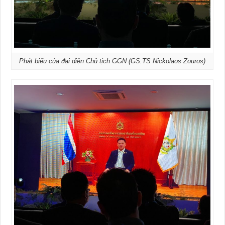
Phát biểu của đại diện Chủ tịch GGN (GS.TS Nickolaos Zouros)