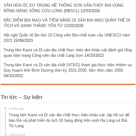
VĂN HÓA ÓC EO TRONG HỆ THỐNG SƠN VĂN-THỦY ĐỊA VÙNG
ĐỒNG BẰNG SÔNG CỬU LONG (ĐBSCL)
12/03/2026
ĐẶC ĐIỂM ĐỊA MẠO VÀ TIỀM NĂNG DI SẢN ĐỊA MẠO QUẦN THỂ DI
TÍCH VÀ DANH THẮNG YÊN TỬ
12/03/2026
Hội nghị Quốc tế lần thứ 10 Công viên Địa chất toàn cầu UNESCO năm
2023
15/09/2023
Trung tâm Karst và Di sản địa chất thực hiện đợt khảo sát đánh giá tổng
quan hiện trạng Công viên địa chất Lạng Sơn
14/10/2022
Trung tâm Karst và Di sản địa chất (VCKG) tham gia thực hiện nhiệm vụ
Quy hoạch tỉnh Bình Dương thời kỳ 2021-2030, tầm nhìn năm 2050
04/10/2022
Tin tức – Sự kiện
4 tuần ago
Trung tâm Karst và Di sản địa chất thực hiện khảo sát, lập hồ sơ để
bảo tồn và phát triển du lịch 10 hang động trên vịnh Hạ Long và Bái
Tử Long
12/03/2026