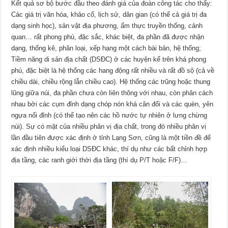
Kết quả sơ bộ bước đầu theo đánh giá của đoàn công tác cho thấy:
Các giá trị văn hóa, khảo cổ, lịch sử, dân gian (có thể cả giá trị đa
dạng sinh học), sản vật địa phương, ẩm thực truyền thống, cảnh
quan… rất phong phú, đặc sắc, khác biệt, đa phần đã được nhận
dạng, thống kê, phân loại, xếp hạng một cách bài bản, hệ thống;
Tiềm năng di sản địa chất (DSĐC) ở các huyện kể trên khá phong
phú, đặc biệt là hệ thống các hang động rất nhiều và rất đồ sộ (cả về
chiều dài, chiều rộng lẫn chiều cao). Hệ thống các trũng hoặc thung
lũng giữa núi, đa phần chưa còn liên thông với nhau, còn phân cách
nhau bởi các cụm đỉnh dạng chóp nón khá cân đối và các quèn, yên
ngựa nối đỉnh (có thể tạo nên các hồ nước tự nhiên ở lưng chừng
núi). Sự có mặt của nhiều phân vị địa chất, trong đó nhiều phân vị
lần đầu tiên được xác định ở tỉnh Lạng Sơn, cũng là một tiền đề để
xác định nhiều kiểu loại DSĐC khác, thí dụ như các bất chỉnh hợp
địa tầng, các ranh giới thời địa tầng (thí dụ P/T hoặc F/F)…