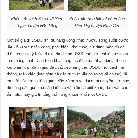
Khảo sát vách đá tại xã Yên
Khảo sát rừng hồi tại xã Hoàng
Thịnh, huyện Hữu Lũng
Văn Thụ huyện Bình Gia
Một số giá trị DSĐC (thí dụ hang động, thác nước, sông suối) bước
đầu đã được nhận dạng, phát hiện, khai thác, sử dụng mặc dù có
thể còn chưa ý thức được đó là các DSĐC mà mới chỉ là các danh
lam thắng cảnh. Cần triển khai công tác điều tra, nhận dạng, thống
kê, phân loại, đánh giá, đề xuất xếp hạng các DSĐC một cách hệ
thống, toàn diện (bao gồm cả các tri thức địa phương về chúng) để
có một bức tranh tổng quan đầy đủ hơn về dạng tài nguyên mới này,
để cùng các giá trị di sản hiện có và hiện đã biết khác, đưa vào bảo
tồn, phát huy giá trị tổng thể trong khuôn khổ một CVĐC.