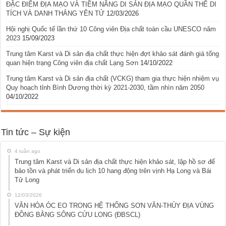
ĐẶC ĐIỂM ĐỊA MẠO VÀ TIỀM NĂNG DI SẢN ĐỊA MẠO QUẦN THỂ DI
TÍCH VÀ DANH THẮNG YÊN TỬ
12/03/2026
Hội nghị Quốc tế lần thứ 10 Công viên Địa chất toàn cầu UNESCO năm
2023
15/09/2023
Trung tâm Karst và Di sản địa chất thực hiện đợt khảo sát đánh giá tổng
quan hiện trạng Công viên địa chất Lạng Sơn
14/10/2022
Trung tâm Karst và Di sản địa chất (VCKG) tham gia thực hiện nhiệm vụ
Quy hoạch tỉnh Bình Dương thời kỳ 2021-2030, tầm nhìn năm 2050
04/10/2022
Tin tức – Sự kiện
4 tuần ago
Trung tâm Karst và Di sản địa chất thực hiện khảo sát, lập hồ sơ để
bảo tồn và phát triển du lịch 10 hang động trên vịnh Hạ Long và Bái
Tử Long
12/03/2026
VĂN HÓA ÓC EO TRONG HỆ THỐNG SƠN VĂN-THỦY ĐỊA VÙNG
ĐỒNG BẰNG SÔNG CỬU LONG (ĐBSCL)