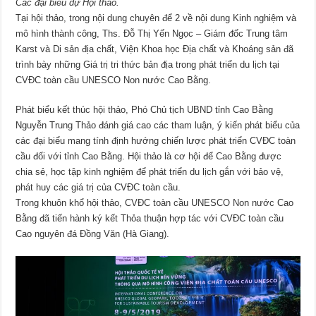
Các đại biểu dự Hội thảo.
Tại hội thảo, trong nội dung chuyên để 2 về nội dung Kinh nghiệm và
mô hình thành công, Ths. Đỗ Thị Yến Ngọc – Giám đốc Trung tâm
Karst và Di sản địa chất, Viện Khoa học Địa chất và Khoáng sản đã
trình bày những Giá trị tri thức bản địa trong phát triển du lịch tại
CVĐC toàn cầu UNESCO Non nước Cao Bằng.
Phát biểu kết thúc hội thảo, Phó Chủ tịch UBND tỉnh Cao Bằng
Nguyễn Trung Thảo đánh giá cao các tham luận, ý kiến phát biểu của
các đại biểu mang tính định hướng chiến lược phát triển CVĐC toàn
cầu đối với tỉnh Cao Bằng. Hội thảo là cơ hội để Cao Bằng được
chia sẻ, học tập kinh nghiệm để phát triển du lịch gắn với bảo vệ,
phát huy các giá trị của CVĐC toàn cầu.
Trong khuôn khổ hội thảo, CVĐC toàn cầu UNESCO Non nước Cao
Bằng đã tiến hành ký kết Thỏa thuận hợp tác với CVĐC toàn cầu
Cao nguyên đá Đồng Văn (Hà Giang).